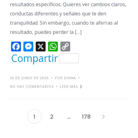
resultados específicos. Quieres ver cambios claros,
conductas diferentes y señales que te den
tranquilidad. Sin embargo, cuando te aferras al
resultado, puedes perder la […]
Facebook
Messenger
X
WhatsApp
Copy
Link
Compartir
30 DE JUNIO DE 2026
POR DIANA
NO HAY COMENTARIOS
LEER MÁS
1
2
…
178
Paginación
de