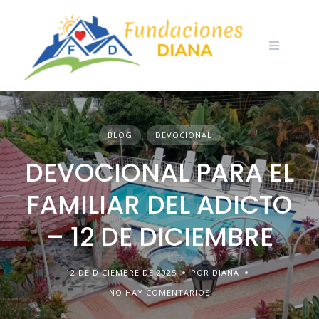
Skip
to
content
BLOG
DEVOCIONAL
DEVOCIONAL PARA EL
FAMILIAR DEL ADICTO
– 12 DE DICIEMBRE
12 DE DICIEMBRE DE 2025
POR DIANA
NO HAY COMENTARIOS