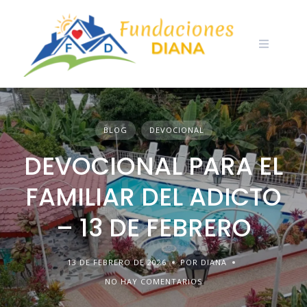
Skip
to
content
BLOG
DEVOCIONAL
DEVOCIONAL PARA EL
FAMILIAR DEL ADICTO
– 13 DE FEBRERO
13 DE FEBRERO DE 2026
POR DIANA
NO HAY COMENTARIOS