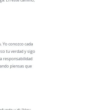
ega. En este camino,
as. Yo conozco cada
zco tu verdad y sigo
 la responsabilidad
uando piensas que