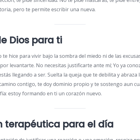
ección; te pide sinceridad. No te pide máscaras; te pide entr
storia, pero te permite escribir una nueva.
e Dios para ti
no te hice para vivir bajo la sombra del miedo ni de las excus
 por levantarte. No necesitas justificarte ante mí; Yo ya cono
stás llegando a ser. Suelta la queja que te debilita y abraza
o camino contigo, te doy dominio propio y te sostengo aun c
ía: estoy formando en ti un corazón nuevo.
n terapéutica para el día