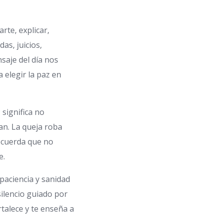
arte, explicar,
as, juicios,
saje del día nos
a elegir la paz en
 significa no
n. La queja roba
recuerda que no
e.
paciencia y sanidad
silencio guiado por
ortalece y te enseña a