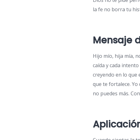
Dios no te pide perf
la fe no borra tu hi
Mensaje d
Hijo mío, hija mía, 
caída y cada intento
creyendo en lo que e
que te fortalece. Y
no puedes más. Conf
Aplicació