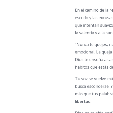
En el camino de la
r
escudo y las excusa
que intentan suaviza
la valentía y a la san
“Nunca te quejes, nu
emocional. La queja 
Dios te enseña a cam
hábitos que estás d
Tu voz se vuelve má
busca esconderse. Y
más que tus palabras
libertad
.