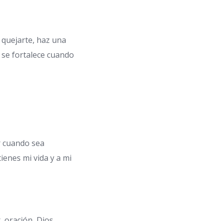
o quejarte, haz una
 se fortalece cuando
r cuando sea
ienes mi vida y a mi
, oración, Dios,