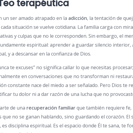
 Teo terapéutica
n un ser amado atrapado en la
adicción
, la tentación de quej
 cada situación se vuelve cotidiana. La familia carga con mirad
ativas y culpas que no le corresponden. Sin embargo, el men
fundamente espiritual: aprender a guardar silencio interior, 
bal, y a descansar en la confianza de Dios.
nca te excuses” no significa callar lo que necesitas procesar;
nalmente en conversaciones que no transforman ni restaura
ción constante nace del miedo a ser señalado. Pero Dios te 
tificar tu dolor ni a dar razón de una lucha que no provocast
arte de una
recuperación familiar
que también requiere fe, 
as que no se ganan hablando, sino guardando el corazón. El 
 es disciplina espiritual. Es el espacio donde Él te sana, te f