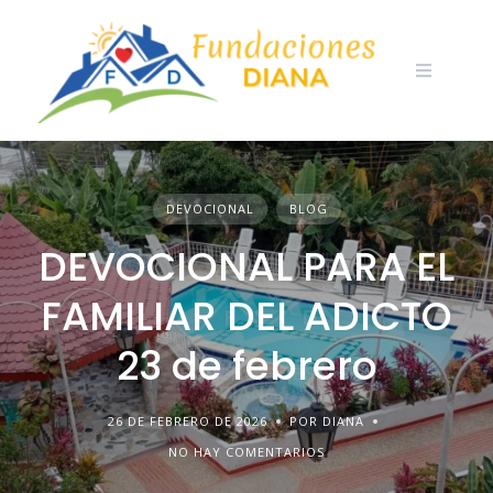
Skip
to
content
DEVOCIONAL
BLOG
DEVOCIONAL PARA EL
FAMILIAR DEL ADICTO
23 de febrero
26 DE FEBRERO DE 2026
POR DIANA
NO HAY COMENTARIOS