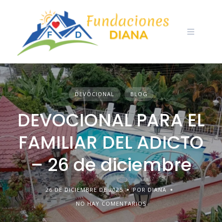
Skip
to
content
DEVOCIONAL
BLOG
DEVOCIONAL PARA EL
FAMILIAR DEL ADICTO
– 26 de diciembre
26 DE DICIEMBRE DE 2025
POR DIANA
NO HAY COMENTARIOS