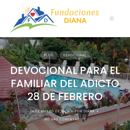
Skip
to
content
BLOG
DEVOCIONAL
DEVOCIONAL PARA EL
FAMILIAR DEL ADICTO
28 DE FEBRERO
14 DE MARZO DE 2026
POR DIANA
NO HAY COMENTARIOS