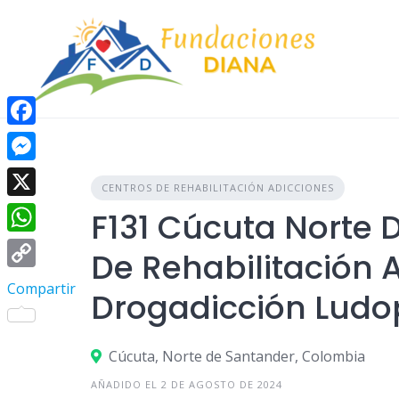
Skip
to
content
Facebook
Messenger
CENTROS DE REHABILITACIÓN ADICCIONES
X
F131 Cúcuta Norte 
WhatsApp
De Rehabilitación 
Copy
Compartir
Drogadicción Ludo
Link
Cúcuta, Norte de Santander, Colombia
AÑADIDO EL 2 DE AGOSTO DE 2024