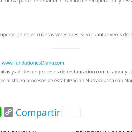
la fuerza para continuar en el camino de recuperación y res
cuperación no es cuántas veces caes, sino cuántas veces deci
e
www.FundacionesDiana.com
ias y adictos en procesos de restauración con fe, amor y ci
ecialista en procesos de estabilización Nutracéutica con N
ok
enger
WhatsApp
Copy
Compartir
Link