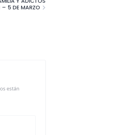
MILIA Y ADICTOS
 – 5 DE MARZO
ios están