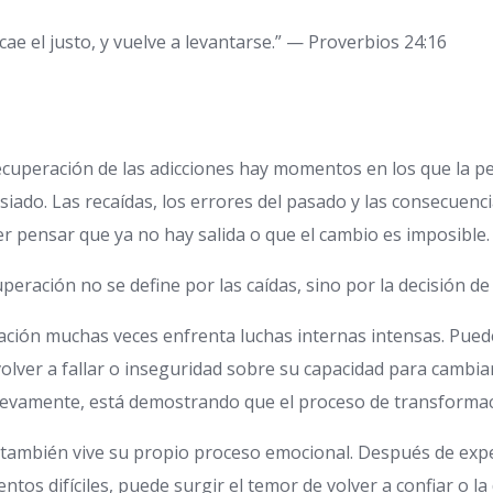
cae el justo, y vuelve a levantarse.” — Proverbios 24:16
recuperación de las adicciones hay momentos en los que la p
iado. Las recaídas, los errores del pasado y las consecuenc
er pensar que ya no hay salida o que el cambio es imposible.
peración no se define por las caídas, sino por la decisión de
ración muchas veces enfrenta luchas internas intensas. Puede
olver a fallar o inseguridad sobre su capacidad para cambia
uevamente, está demostrando que el proceso de transformac
to también vive su propio proceso emocional. Después de ex
os difíciles, puede surgir el temor de volver a confiar o la