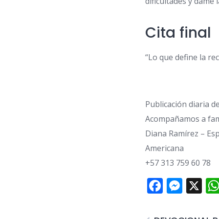
dificultades y dame 
Cita final
“Lo que define la re
Publicación diaria d
Acompañamos a famil
Diana Ramírez – Esp
Americana
+57 313 759 60 78
Facebo
Mess
X