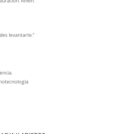
tauración. Amén.
des levantarte.”
encia.
anotecnología