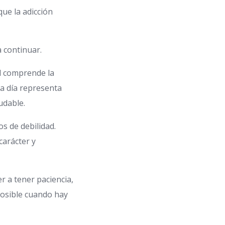
ue la adicción
 continuar.
l comprende la
a día representa
udable.
s de debilidad.
carácter y
r a tener paciencia,
posible cuando hay