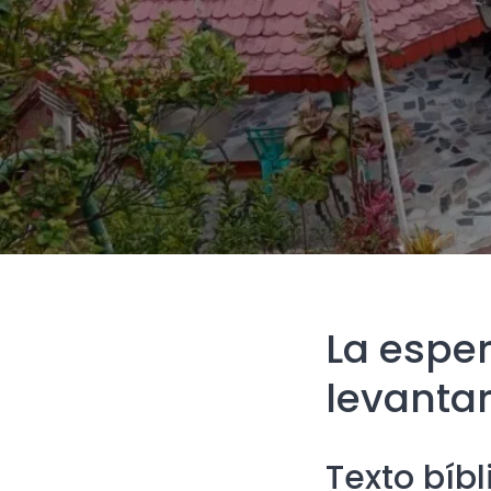
La espe
levantar
Texto bíb