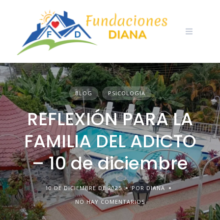
Skip
to
content
BLOG
PSICOLOGIA
REFLEXIÓN PARA LA
FAMILIA DEL ADICTO
– 10 de diciembre
10 DE DICIEMBRE DE 2025
POR DIANA
NO HAY COMENTARIOS