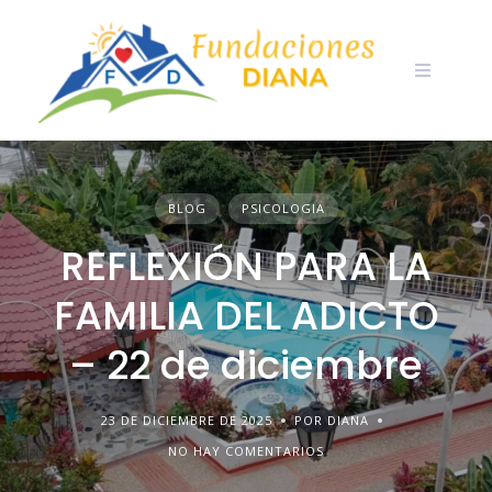
Skip
to
content
BLOG
PSICOLOGIA
REFLEXIÓN PARA LA
FAMILIA DEL ADICTO
– 22 de diciembre
23 DE DICIEMBRE DE 2025
POR DIANA
NO HAY COMENTARIOS