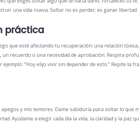
vez que eliges soltar algo que te hacía daño, fortaleces tu fe
truir una vida nueva. Soltar no es perder; es ganar libertad.
n práctica
pego que esté afectando tu recuperación: una relación tóxic
o, un recuerdo o una necesidad de aprobación. Respira prof
or ejemplo: “Hoy elijo vivir sin depender de esto.” Repite la
s apegos y mis temores. Dame sabiduría para soltar lo que m
rtad. Ayúdame a elegir cada día la vida, la claridad y la paz q