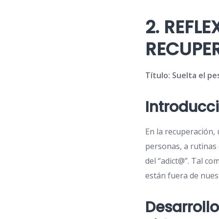
2. REFL
RECUPER
Título: Suelta el p
Introducc
En la recuperación,
personas, a rutinas 
del “adict@”. Tal com
están fuera de nues
Desarroll