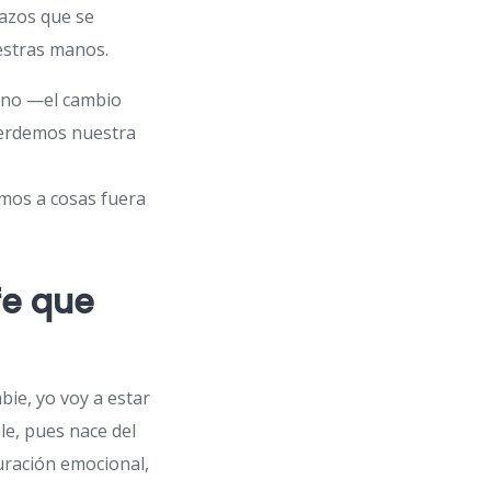
lazos que se
estras manos.
erno —el cambio
 perdemos nuestra
amos a cosas fuera
fe que
bie, yo voy a estar
le, pues nace del
uración emocional,