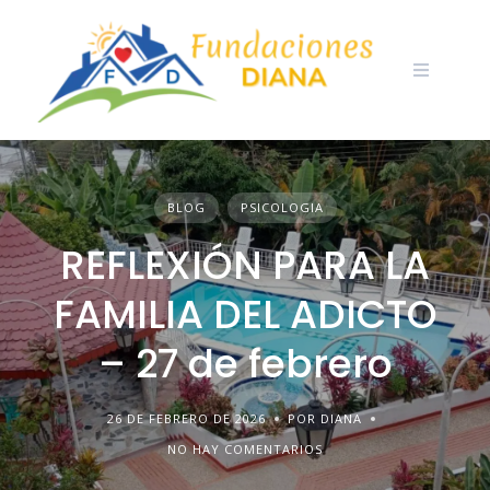
Skip
to
content
BLOG
PSICOLOGIA
REFLEXIÓN PARA LA
FAMILIA DEL ADICTO
– 27 de febrero
26 DE FEBRERO DE 2026
POR DIANA
NO HAY COMENTARIOS