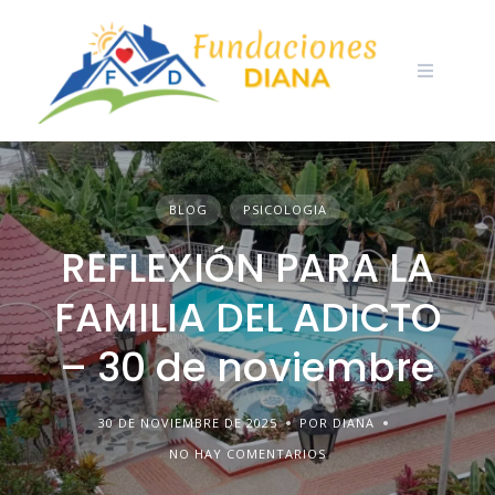
Skip
to
content
BLOG
PSICOLOGIA
REFLEXIÓN PARA LA
FAMILIA DEL ADICTO
– 30 de noviembre
30 DE NOVIEMBRE DE 2025
POR DIANA
NO HAY COMENTARIOS