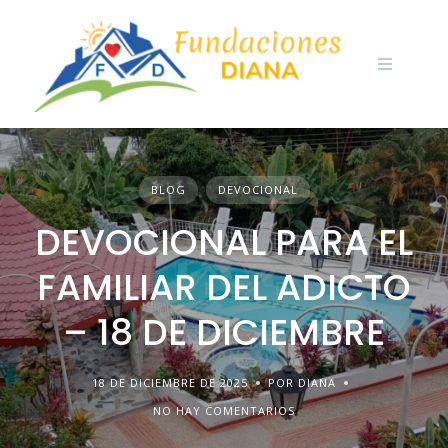
Skip
to
content
BLOG
DEVOCIONAL
DEVOCIONAL PARA EL
FAMILIAR DEL ADICTO
– 18 DE DICIEMBRE
18 DE DICIEMBRE DE 2025
POR DIANA
NO HAY COMENTARIOS